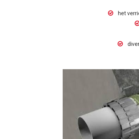
het verr
dive